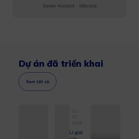
Senior Account - Mibrand
Dự án đã triển khai
Xem tất cả
02-
07-
2026
Lí giải
sức