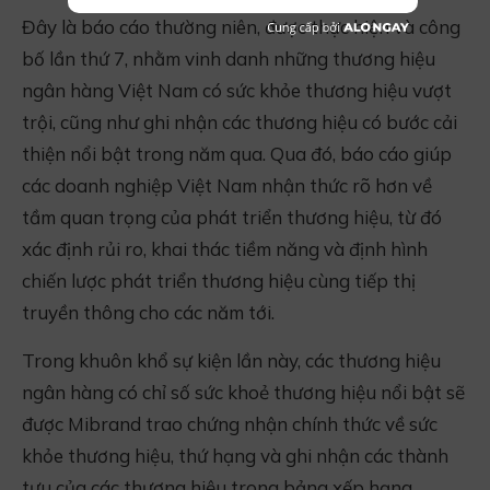
Đây là báo cáo thường niên, được thực hiện và công
bố lần thứ 7, nhằm vinh danh những thương hiệu
ngân hàng Việt Nam có sức khỏe thương hiệu vượt
trội, cũng như ghi nhận các thương hiệu có bước cải
thiện nổi bật trong năm qua. Qua đó, báo cáo giúp
các doanh nghiệp Việt Nam nhận thức rõ hơn về
tầm quan trọng của phát triển thương hiệu, từ đó
xác định rủi ro, khai thác tiềm năng và định hình
chiến lược phát triển thương hiệu cùng tiếp thị
truyền thông cho các năm tới.
Trong khuôn khổ sự kiện lần này, các thương hiệu
ngân hàng có chỉ số sức khoẻ thương hiệu nổi bật sẽ
được Mibrand trao chứng nhận chính thức về sức
khỏe thương hiệu, thứ hạng và ghi nhận các thành
tựu của các thương hiệu trong bảng xếp hạng.