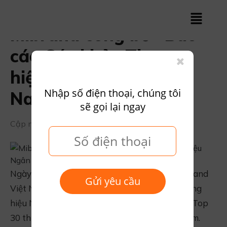
Mibrand công bố “Báo
cáo Sức khỏe Thương
hiệu Ngân hàng Việt
Nhập số điện thoại, chúng tôi
Nam 2024”
sẽ gọi lại ngay
Cập nhật ngày 09/05/2025
Ngày 22/4, Công ty nghiên cứu thị trường Mibrand
Gửi yêu cầu
Việt Nam đã công bố “Báo cáo Sức khỏe Thương
hiệu Ngân hàng Việt Nam 2024” và vinh danh Top
30 thương hiệu ngân hàng mạnh nhất Việt Nam.