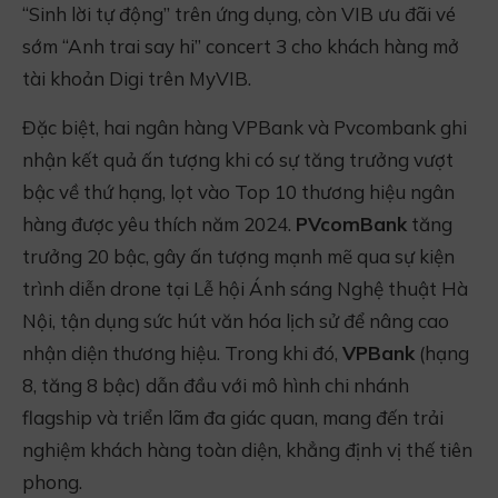
“Sinh lời tự động” trên ứng dụng, còn VIB ưu đãi vé
sớm “Anh trai say hi” concert 3 cho khách hàng mở
tài khoản Digi trên MyVIB.
Đặc biệt, hai ngân hàng VPBank và Pvcombank ghi
nhận kết quả ấn tượng khi có sự tăng trưởng vượt
bậc về thứ hạng, lọt vào Top 10 thương hiệu ngân
hàng được yêu thích năm 2024.
PVcomBank
tăng
trưởng 20 bậc, gây ấn tượng mạnh mẽ qua sự kiện
trình diễn drone tại Lễ hội Ánh sáng Nghệ thuật Hà
Nội, tận dụng sức hút văn hóa lịch sử để nâng cao
nhận diện thương hiệu. Trong khi đó,
VPBank
(hạng
8, tăng 8 bậc) dẫn đầu với mô hình chi nhánh
flagship và triển lãm đa giác quan, mang đến trải
nghiệm khách hàng toàn diện, khẳng định vị thế tiên
phong.